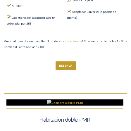
Secador de pelo
Minibar
Adaptador universal (a pedido del
Caja fuerte con capacidad para un
cliente)
ordenador portátil
Para cualquier duda o consulta ¡No dude en
contactarnos
! Check-in: a partir de las 15:00 –
Check-out : antes de las 12:00.
RESERVA
Habitacion doble PMR