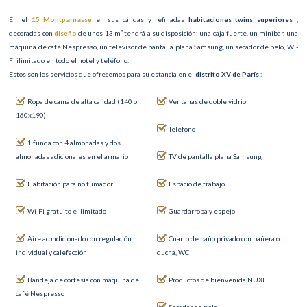
En el
15 Montparnasse
en sus cálidas y refinadas
habitaciones twins superiores
,
decoradas con
diseño
de unos 13 m² tendrá a su disposición: una caja fuerte, un minibar, una
máquina de café Nespresso, un televisor de pantalla plana Samsung, un secador de pelo, Wi-
Fi ilimitado en todo el hotel y teléfono.
Estos son los servicios que ofrecemos para su estancia en el
distrito XV de París
:
Ropa de cama de alta calidad (140 o
Ventanas de doble vidrio
160x190)
Teléfono
1 funda con 4 almohadas y dos
almohadas adicionales en el armario
TV de pantalla plana Samsung
Habitación para no fumador
Espacio de trabajo
Wi-Fi gratuito e ilimitado
Guardarropa y espejo
Aire acondicionado con regulación
Cuarto de baño privado con bañera o
individual y calefacción
ducha, WC
Bandeja de cortesía con máquina de
Productos de bienvenida NUXE
café Nespresso