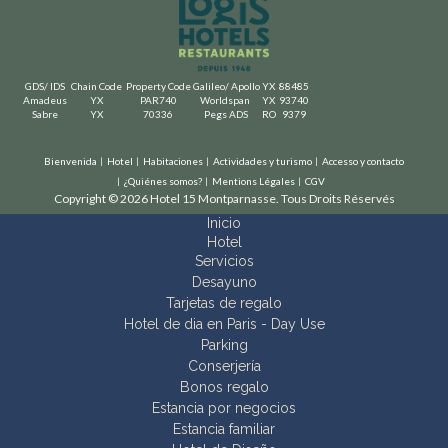
GDS/ IDS
Chain Code
Property Code
Galileo/ Apollo
YX
88485
Amadeus
YX
PAR740
Worldspan
YX
93740
Sabre
YX
70336
Pegs ADS
RO
9379
Bienvenida
Hotel
Habitaciones
Actividades y turismo
Accesso y contacto
¿Quiénes somos?
Mentions Légales
CGV
Copyright © 2026 Hotel 15 Montparnasse. Tous Droits Réservés
Inicio
Hotel
Servicios
Desayuno
Tarjetas de regalo
Hotel de dia en Paris - Day Use
Parking
Conserjería
Bonos regalo
Estancia por negocios
Estancia familiar