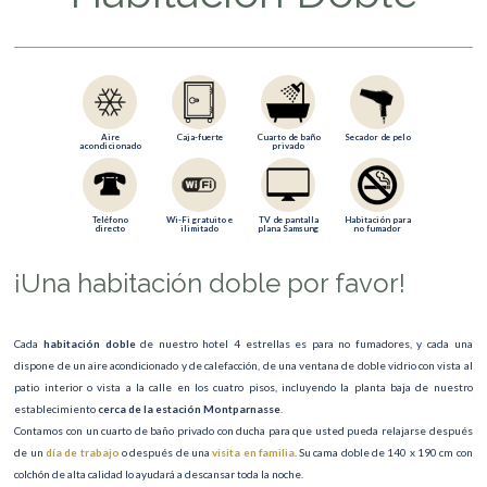
Aire
Caja-fuerte
Cuarto de baño
Secador de pelo
acondicionado
privado
Teléfono
Wi-Fi gratuito e
TV de pantalla
Habitación para
directo
ilimitado
plana Samsung
no fumador
¡Una habitación doble por favor!
Cada
habitación doble
de nuestro hotel 4 estrellas es para no fumadores, y cada una
dispone de un aire acondicionado y de calefacción, de una ventana de doble vidrio con vista al
patio interior o vista a la calle en los cuatro pisos, incluyendo la planta baja de nuestro
establecimiento
cerca de la estación Montparnasse
.
Contamos con un cuarto de baño privado con ducha para que usted pueda relajarse después
de un
día de trabajo
o después de una
visita en familia
. Su cama doble de 140 x 190 cm con
colchón de alta calidad lo ayudará a descansar toda la noche.