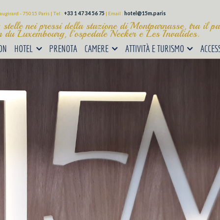
augirard - 75015 Paris | Tel :
+33 1 47 34 56 75
| Email :
hotel@15m.paris
stelle nei pressi della stazione di Montparnasse, tra il par
in du Luxembourg, l'ospedale Necker e Les Invalides.
ON
HOTEL
PRENOTA
CAMERE
ATTIVITÀ E TURISMO
ACCES