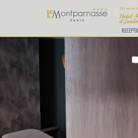
153, rue de V
Hotel 4 
il Jard
RECEPTI