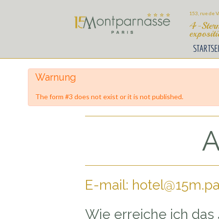
153, rue de V
4-Stern
exposit
STARTSE
Warnung
The form #3 does not exist or it is not published.
A
E-mail: hotel@15m.pa
Wie erreiche ich das