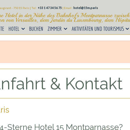
augirard - 75015 Paris | Tel :
+33 1 47 34 56 75
|
Email :
hotel@15m.paris
e Hotel in der Nähe des Bahnhofs Montparnasse zwisch
ion von Versailles, dem Jardin du Luxembourg, dem Hôpita
ITE
HOTEL
BUCHEN
ZIMMER
AKTIVITÄTEN UND TOURISMUS
nfahrt & Kontakt
ris
 4-Sterne Hotel 15 Montparnasse?