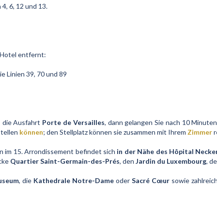
n 4, 6, 12 und 13.
Hotel entfernt:
e Linien 39, 70 und 89
 die Ausfahrt
Porte de Versailles
, dann gelangen Sie nach 10 Minute
stellen
können
; den Stellplatz können sie zusammen mit Ihrem
Zimmer
r
n im 15. Arrondissement befindet sich
in der Nähe des Hôpital Necke
icke
Quartier Saint-Germain-des-Prés
, den
Jardin du Luxembourg
, d
useum
, die
Kathedrale Notre-Dame
oder
Sacré Cœur
sowie zahlreic