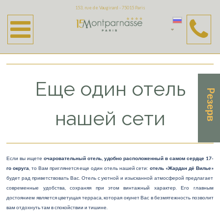
153, rue de Vaugirard - 75015 Paris
Hotel
Наш сервис
Завтрак «шведский стол»
Дизайнерский отель
Еще один отель
Pезерв
Паркинг
нашей сети
Еще один отель нашей сети
Бизнес-пребывание
Семейный отдых
Если вы ищете
очаровательный отель, удобно расположенный в самом сердце 17-
го округа
, то Вам приглянется еще один отель нашей сети:
отель «Жардан дё Вилье»
будет рад приветствовать Вас. Отель с уютной и изысканной атмосферой предлагает
современные удобства, сохраняя при этом винтажный характер. Его главным
достоянием является цветущая терраса, которая окунет Вас в безмятежность позволит
вам отдохнуть там в спокойствии и тишине.