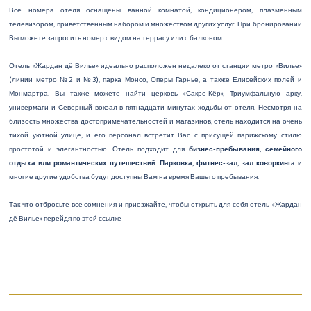
Все номера отеля оснащены ванной комнатой, кондиционером, плазменным
телевизором, приветственным набором и множеством других услуг. При бронировании
Вы можете запросить номер с видом на террасу или с балконом.
Отель «Жардан дё Вилье» идеально расположен недалеко от станции метро «Вилье»
(линии метро №2 и №3), парка Монсо, Оперы Гарнье, а также Елисейских полей и
Монмартра. Вы также можете найти церковь «Сакре-Кёр», Триумфальную арку,
универмаги и Северный вокзал в пятнадцати минутах ходьбы от отеля. Несмотря на
близость множества достопримечательностей и магазинов, отель находится на очень
тихой уютной улице, и его персонал встретит Вас с присущей парижскому стилю
простотой и элегантностью. Отель подходит для
бизнес-пребывания, семейного
отдыха или романтических путешествий
.
Парковка, фитнес-зал, зал коворкинга
и
многие другие удобства будут доступны Вам на время Вашего пребывания.
Так что отбросьте все сомнения и приезжайте, чтобы открыть для себя отель «Жардан
дё Вилье» перейдя по этой ссылке