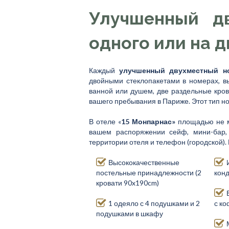
Улучшенный д
одного или на д
Каждый
улучшенный двухместный н
двойными стеклопакетами в номерах, в
ванной или душем, две раздельные крова
вашего пребывания в Париже. Этот тип н
В отеле «
15 Монпарнас»
площадью не 
вашем распоряжении сейф, мини-бар, 
территории отеля и телефон (городской)
Высококачественные
постельные принадлежности (2
кон
кровати 90x190cm)
1 одеяло с 4 подушками и 2
с к
подушками в шкафу