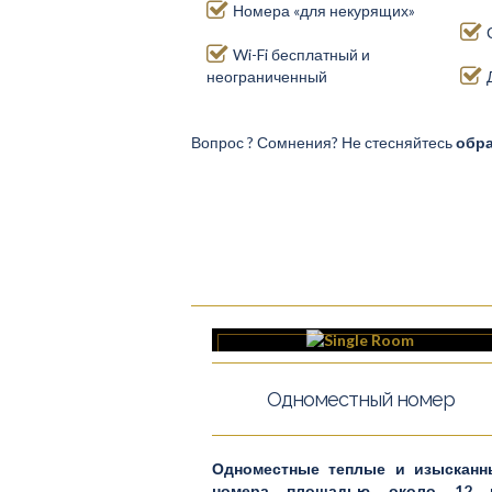
Номера «для некурящих»
Wi-Fi бесплатный и
неограниченный
Вопрос ? Сомнения? Не стесняйтесь
обра
Одноместный номер
Одноместные теплые и изысканн
номера площадью около 12 м