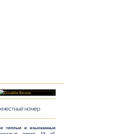
хместный номер
ые теплые и изысканные
лощадью около 13 м².