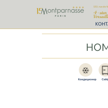
153, rue de V
4-star 
Versail
КОНТ
но
Кондиционер
Сей