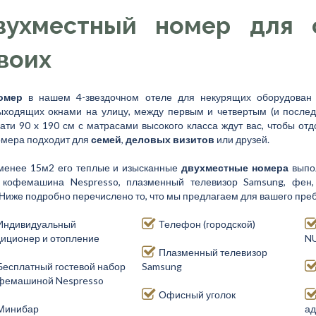
вухместный номер для 
воих
омер
в нашем 4-звездочном отеле для некурящих оборудован 
ыходящих окнами на улицу, между первым и четвертым (и послед
ти 90 x 190 см с матрасами высокого класса ждут вас, чтобы отд
омера подходит для
семей
,
деловых визитов
или друзей.
менее 15м2 его теплые и изысканные
двухместные номера
выпо
кофемашина Nespresso, плазменный телевизор Samsung, фен, 
. Ниже подробно перечислено то, что мы предлагаем для вашего пр
Индивидуальный
Телефон (городской)
диционер и отопление
N
Плазменный телевизор
Бесплатный гостевой набор
Samsung
офемашиной Nespresso
Офисный уголок
Минибар
ад