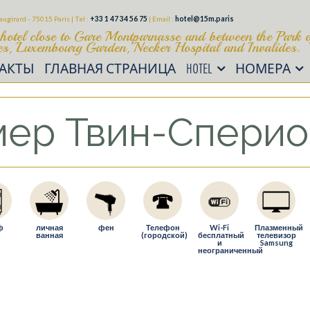
augirard - 75015 Paris | Tel :
+33 1 47 34 56 75
| Email :
hotel@15m.paris
hotel close to Gare Montparnasse and between the Park o
les, Luxembourg Garden, Necker Hospital and Invalides.
АКТЫ
ГЛАВНАЯ СТРАНИЦА
HOTEL
НОМЕРА
мер Твин-Спери
ф
личная
фен
Телефон
Wi-Fi
Плазменный
ванная
(городской)
бесплатный
телевизор
и
Samsung
неограниченный