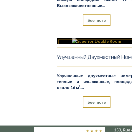
Высококачественные...
See more
Улучшенные двухместные номер
теплые и изысканные, площад
около 16 м²....
See more
153, Rue 