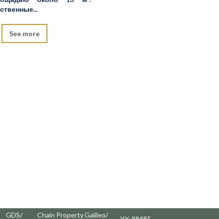
твенные...
See more
GDS/
Chain
Property
Galileo/
YX
88485