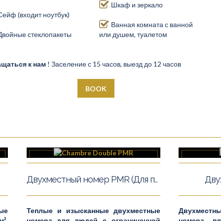
Шкаф и зеркало
Сейф (входит ноутбук)
Ванная комната с ванной
Двойные стеклопакеты
или душем, туалетом
щаться к нам
! Заселение с 15 часов, выезд до 12 часов
BOOK
Двухместный номер PMR (Для персон с ограниченными возможностями)
Дву
ые
Теплые и изысканные двухместные
Двухместн
².
номера для людей с ограниченной
номера п