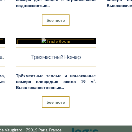
подвижностью...
Высококачес
See more
Улучшенный Двухместный Номер
Трехместный Номер
а,
Трёхместные теплые и изысканные
ью
номера площадью около 19 м².
Высококачественные...
See more
de Vaugirard - 75015 Paris, France