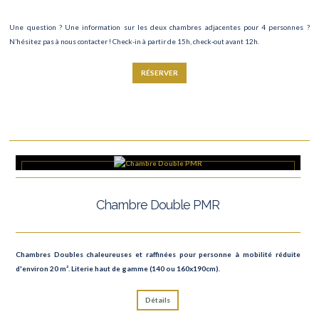
Une question ? Une information sur les deux chambres adjacentes pour 4 personnes ?
N’hésitez pas à nous contacter ! Check-in à partir de 15h, check-out avant 12h.
RÉSERVER
Chambre Double PMR
Chambres Doubles chaleureuses et raffinées pour personne à mobilité réduite
d'environ 20 m². Literie haut de gamme (140 ou 160x190cm).
Détails