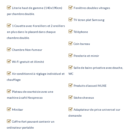
Literie haut de gamme (140x190cm)
Fenêtres doubles vitrages
par chambre double.
TV écran plat Samsung
1 Couette avec 4 oreillers et 2 oreillers
en plus dans le placard dans chaque
Téléphone
chambre double.
Coin bureau
Chambre Non-fumeur
Penderie et miroir
Wi-Fi gratuit et illimité
Salle de bains privative avec douche,
Air conditionné à réglage individuel et
WC
chauffage
Produits d’accueil NUXE
Plateau de courtoisie avec une
machine à café Nespresso
Sèche-cheveux
Minibar
Adaptateur de prise universel sur
demande
Coffre-fort pouvant contenir un
ordinateur portable