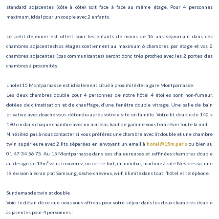
standard adjacentes (côte à côte) soit face à face au même étage. Pour 4 personnes
maximum, idéal pour un couple avec 2 enfants.
Le petit déjeuner est offert pour les enfants de moins de 16 ans séjournant dans ces
chambres adjacentesNos étages contiennent au maximum 6 chambres par étage et vos 2
chambres adjacentes (pas communicantes) seront donc très proches avec les 2 portes des
chambres à proximités.
L’hotel 15 Montparnasse est idéalement situé à proximité de la gare Montparnasse.
Les deux chambres double pour 4 personnes de notre hôtel 4 étoiles sont non-fumeur,
dotées de climatisation et de chauffage, d’une fenêtre double vitrage. Une salle de bain
privative avec douche vous détendra après votre visite en famille. Votre lit double de 140 x
190 cm dans chaque chambre avec un matelas haut de gamme vous fera rêver toute la nuit.
N’hésitez pas à nous contacter si vous préférez une chambre avec lit double et une chambre
twin supérieure avec 2 lits séparées en envoyant un email à
hotel@15m.paris
ou bien au
01 47 34 56 75. Au 15 Montparnasse dans ses chaleureuses et raffinées chambres double
au design de 13m² vous trouverez, un coffre-fort, un minibar, machine à café Nespresso, une
télévision à écran plat Samsung, sèche-cheveux, wi-fi illimité dans tout l’hôtel et téléphone.
Sur demande twin et double
Voici le détail de ce que nous vous offrons pour votre séjour dans les deux chambres double
adjacentes pour 4 personnes :