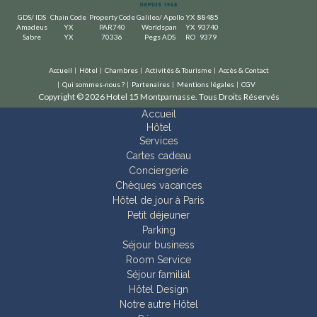
GDS/ IDS
Chain Code
Property Code
Galileo/ Apollo
YX
88485
Amadeus
YX
PAR740
Worldspan
YX
93740
Sabre
YX
70336
Pegs ADS
RO
9379
Accueil
Hôtel
Chambres
Activités & Tourisme
Accès & Contact
Qui sommes-nous ?
Partenaires
Mentions légales
CGV
Copyright © 2026 Hotel 15 Montparnasse. Tous Droits Réservés
Accueil
Hôtel
Services
Cartes cadeau
Conciergerie
Chèques vacances
Hôtel de jour à Paris
Petit déjeuner
Parking
Séjour business
Room Service
Séjour familial
Hôtel Design
Notre autre Hôtel