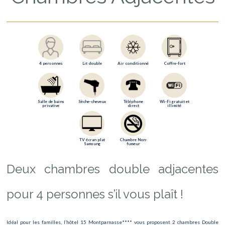
4 personnes
Lit double
Air conditionné
Coffre-fort
Salle de bains
Sèche-cheveux
Téléphone
Wi-Fi gratuit et
privative
direct
illimité
TV écran plat
Chambre Non-
Samsung
fumeur
Deux chambres double adjacentes
pour 4 personnes s’il vous plaît !
Idéal pour les familles, l’hôtel 15 Montparnasse**** vous proposent 2 chambres Double