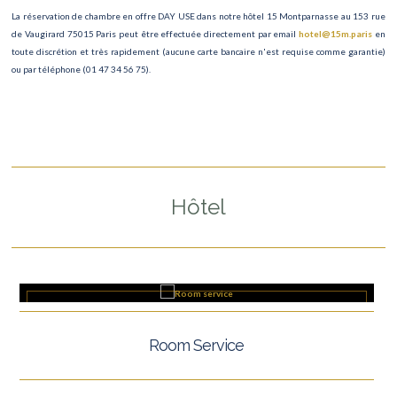
La réservation de chambre en offre DAY USE dans notre hôtel 15 Montparnasse au 153 rue
de Vaugirard 75015 Paris peut être effectuée directement par email
hotel@15m.paris
en
toute discrétion et très rapidement (aucune carte bancaire n'est requise comme garantie)
ou par téléphone (01 47 34 56 75).
Hôtel
Room Service