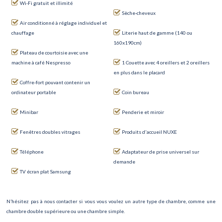
Wi-Fi gratuit et illimité
Sèche-cheveux
Air conditionné à réglage individuel et
chauffage
Literie haut de gamme (140 ou
160x190cm)
Plateau de courtoisie avec une
machine à café Nespresso
1 Couette avec 4 oreillers et 2 oreillers
en plus dans le placard
Coffre-fort pouvant contenir un
ordinateur portable
Coin bureau
Minibar
Penderie et miroir
Fenêtres doubles vitrages
Produits d'accueil NUXE
Téléphone
Adaptateur de prise universel sur
demande
TV écran plat Samsung
N’hésitez pas à nous contacter si vous vous voulez un autre type de chambre, comme une
chambre double supérieure ou une chambre simple.