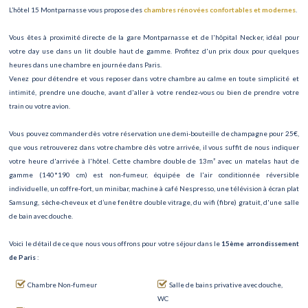
L’hôtel 15 Montparnasse vous propose des
chambres rénovées confortables et modernes
.
Vous êtes à proximité directe de la gare Montparnasse et de l'hôpital Necker, idéal pour
votre day use dans un lit double haut de gamme. Profitez d'un prix doux pour quelques
heures dans une chambre en journée dans Paris.
Venez pour détendre et vous reposer dans votre chambre au calme en toute simplicité et
intimité, prendre une douche, avant d'aller à votre rendez-vous ou bien de prendre votre
train ou votre avion.
Vous pouvez commander dès votre réservation une demi-bouteille de champagne pour 25€,
que vous retrouverez dans votre chambre dès votre arrivée, il vous suffit de nous indiquer
votre heure d'arrivée à l'hôtel. Cette chambre double de 13m² avec un matelas haut de
gamme (140*190 cm) est non-fumeur, équipée de l'air conditionnée réversible
individuelle, un coffre-fort, un minibar, machine à café Nespresso, une télévision à écran plat
Samsung, sèche-cheveux et d’une fenêtre double vitrage, du wifi (fibre) gratuit, d'une salle
de bain avec douche.
Voici le détail de ce que nous vous offrons pour votre séjour dans le
15ème arrondissement
de Paris
:
Chambre Non-fumeur
Salle de bains privative avec douche,
WC