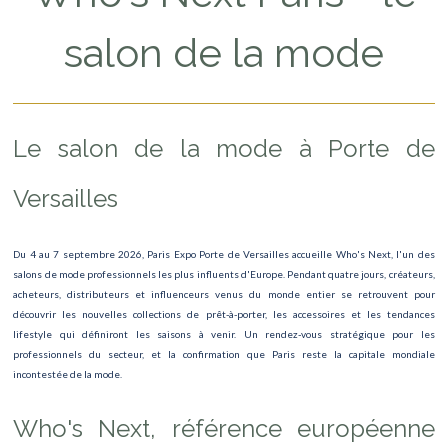
Salon des Maires et des Collectivités Locales
salon de la mode
Festival du Merveilleux Paris - Musée des Arts Forains
Salon Mondial de l'Automobile
Le salon de la mode à Porte de
Expositions Petit Palais Paris
FIAC Hors les Murs Paris - Art Contemporain
Versailles
Marchés de Noël Paris - Champs-Élysées et Tuileries
Du 4 au 7 septembre 2026, Paris Expo Porte de Versailles accueille Who's Next, l'un des
Paris Games Week
salons de mode professionnels les plus influents d'Europe. Pendant quatre jours, créateurs,
acheteurs, distributeurs et influenceurs venus du monde entier se retrouvent pour
Magdalena Abakanowicz
découvrir les nouvelles collections de prêt-à-porter, les accessoires et les tendances
lifestyle qui définiront les saisons à venir. Un rendez-vous stratégique pour les
107e Congrès des Maires
professionnels du secteur, et la confirmation que Paris reste la capitale mondiale
incontestée de la mode.
European Education Fair
Who's Next, référence européenne
David Hockney