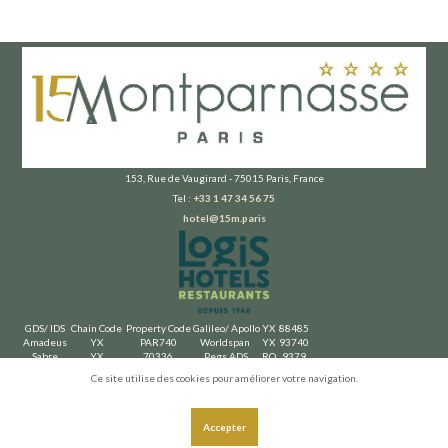
153, Rue de Vaugirard - 75015 Paris, France
Tel :
+33 1 47 34 56 75
hotel@15m.paris
GDS/ IDS
Chain Code
Property Code
Galileo/ Apollo
YX
88485
Amadeus
YX
PAR740
Worldspan
YX
93740
Sabre
YX
70336
Pegs ADS
RO
9379
Ce site utilise des cookies pour améliorer votre navigation.
Accueil
Hôtel
Chambres
Activités & Tourisme
Accès & Contact
Qui sommes-nous ?
Partenaires
Mentions légales
CGV
Accepter
Copyright © 2026 Hotel 15 Montparnasse. Tous Droits Réservés