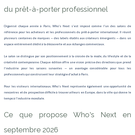
Semi marathon
du prêt-à-porter professionnel
PARIS PLAGE
Organisé chaque année à Paris, Who's Next s'est imposé comme l'un des salons de
Saint-Valentin
référence pour les acheteurs et les professionnels du prêt-à-porter international. Il réunit
plusieurs centaines de marques — des labels établis aux créateurs émergents — dans un
La Fabrique du Temps
espace entièrement dédié à la découverte et aux échanges commerciaux.
Exposition Dolce Gabbana
Le salon se distingue par son positionnement à la croisée de la mode, du lifestyle et de la
créativité contemporaine. Chaque édition offre une vision précise des directions que prend
Bijorhca
l'industrie pour les saisons suivantes — un avantage considérable pour tous les
professionnels qui construisent leur stratégie d'achat à Paris.
Spectacle Dirty Dancing
Pour les visiteurs internationaux, Who's Next représente également une opportunité de
TOUR DE FRANCE
rencontres et de prospection difficile à trouver ailleurs en Europe, dans la ville qui donne le
tempo à l'industrie mondiale.
Exposition Leonora Carrington
Ce que propose Who's Next en
Exposition Dylan Altamiranda
Manga Mega Show – Salon manga & pop culture japonaise
septembre 2026