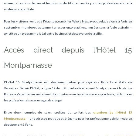
Foire de Paris 2026 - Découvertes, innovations et gastronomie
moments les plus denses et les plus productifs de l'année pour les professionnels de la
mode dans la capitale.
Workspace Expo
Pour les visiteurs venus de l'étranger, combiner Who's Next avec quelques jours à Paris en
ROLAND GARROS
septembre — lumière d'automne, terrasses encore actives, musées sans la foule estivale —
constitue un programme idéal entre business et découverte de la ville.
The Friend’s Expérience
Accès direct depuis l'Hôtel 15
Nuit Blanche Paris
Montparnasse
L'Hôtel 15 Montparnasse est idéalement situé pour rejoindre Paris Expo Porte de
Versailles. Depuis l'hôtel, la ligne 12 du métro relie directement Montparnasse à la station
Porte de Versailles en seulement dix minutes — un trajet sans correspondance, parfait pour
les professionnels avec un agenda chargé.
Entre deux journées de salon, profitez du confort des
chambres de l'Hôtel 15
Montparnasse
— une adresse pratique et élégante pour les professionnels de la mode en
déplacement à Paris.