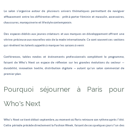
HOKA Paris Semi-marathon
Le salon s'organise autour de plusieurs univers thématiques permettant de naviguer
Salon Run Experience
efficacement entre les différentes offres : prêt-à-porter féminin et masculin, accessoires,
chaussures, maroquinerie et lifestyle contemporain.
Marathon de Paris
Des espaces dédiés aux jeunes créateurs et aux marques en développement offrent une
la comédie au Théâtre Montparnasse
vitrine précieuse aux nouvelles voix de la mode internationale. Ce sont souvent ces sections
qui révèlent les talents appelés à marquer les saisons à venir.
Carnaval de Paris
Conférences, tables rondes et événements professionnels complètent le programme,
Spectacle La Ballade de Souchon
faisant de Who's Next un espace de réflexion sur les grandes évolutions du secteur —
durabilité, innovation textile, distribution digitale — autant qu'un salon commercial de
FASHION WEEK DE PARIS
premier plan.
Biographie Symphonique – Brigitte Bardot, concert-spectacle
Pourquoi séjourner à Paris pour
Les Misérables – Pièce de théâtre à Paris
Who's Next
Festival Jazz à Saint-Germain-des-Prés, Concerts et rencontres jazz
Roland Garros 2026 Opening Week
Who's Next se tient début septembre, au moment où Paris retrouve son rythme après l'été.
Cette période précède directement la Fashion Week, faisant de ces quelques jours l'un des