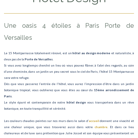
Hôtel Design
Notre autre Hôtel
Une oasis 4 étoiles à Paris Porte de
Versailles
Le 15 Montparnasse totalement rénové, est un
hôtel au design moderne
et naturaliste, à
deux pas de la
Porte de Versailles
.
Si vous avez longtemps cherché un lieu où vous pouvez flâner, à l’abri des regards, au coin
d’une cheminée, dans un jardin un peu secret sous le ciel de Paris, l’hôtel 15 Montparnasse
sera votre refuge.
Dès que vous passerez l’entrée de l'hôtel, vous aurez l’impression d’être dans un jardin
botanique tropical, vous oublierez que vous êtes au cœur du
15ème arrondissement de
Paris
.
Le style épuré et contemporain de notre
hôtel design
vous transportera dans un rêve
botanique, en toute tranquillité et sérénité.
Les couleurs chaudes peintes sur nos murs dans le salon d’
accueil
donnent une vivacité et
une chaleur unique, que vous trouverez aussi dans votre
chambre
. Et dans ce lieu
chaleureux et de luxe sans prétention que Julie Josset et son équipe vous présenteront un