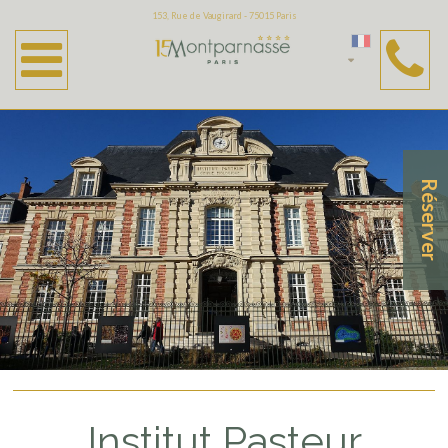
153, Rue de Vaugirard - 75015 Paris
Activités & Tourisme
Business
Hôpital Necker
Institut Pasteur
Réserver
UNESCO
Spectacles & évènements
Musées
Salons
Tourisme
Institut Pasteur