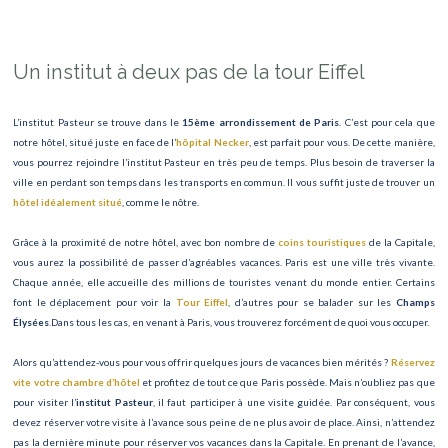
Un institut à deux pas de la tour Eiffel
L’institut Pasteur se trouve dans le
15ème arrondissement de Paris
. C’est pour cela que
notre hôtel, situé juste en face de l’
hôpital Necker
, est parfait pour vous. De cette manière,
vous pourrez rejoindre l’institut Pasteur en très peu de temps. Plus besoin de traverser la
ville en perdant son temps dans les transports en commun. Il vous suffit juste de trouver un
hôtel idéalement situé
, comme le nôtre.
Grâce à la proximité de notre hôtel, avec bon nombre de
coins touristiques
de la Capitale,
vous aurez la possibilité de passer d’agréables vacances. Paris est une ville très vivante.
Chaque année, elle accueille des millions de touristes venant du monde entier. Certains
font le déplacement pour voir la
Tour Eiffel
, d’autres pour se balader sur les
Champs
Élysées
.Dans tous les cas, en venant à Paris, vous trouverez forcément de quoi vous occuper.
Alors qu’attendez-vous pour vous offrir quelques jours de vacances bien mérités ?
Réservez
vite votre chambre d’hôtel
et profitez de tout ce que Paris possède. Mais n’oubliez pas que
pour visiter l’
institut Pasteur
, il faut participer à une visite guidée. Par conséquent, vous
devez réserver votre visite à l’avance sous peine de ne plus avoir de place. Ainsi, n’attendez
pas la dernière minute pour réserver vos vacances dans la Capitale. En prenant de l’avance,