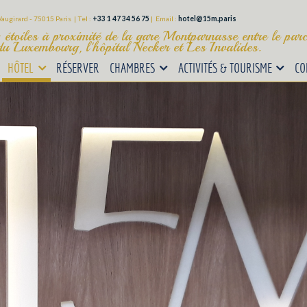
augirard - 75015 Paris | Tel :
+33 1 47 34 56 75
|
Email :
hotel@15m.paris
 étoiles à proximité de la gare Montparnasse entre le parc 
du Luxembourg, l'hôpital Necker et Les Invalides.
HÔTEL
RÉSERVER
CHAMBRES
ACTIVITÉS & TOURISME
CO