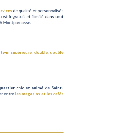
rvices
de qualité et personnalisés
wi-fi gratuit et illimité dans tout
 15 Montparnasse.
,
twin supérieure
,
double
,
double
quartier chic et animé
de
Saint-
er entre
les magasins et les cafés