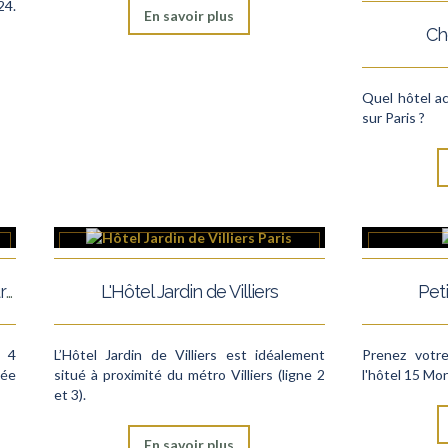
24.
En savoir plus
Ch
Quel hôtel a
sur Paris ?
Day use hôtel paris / Hôtel de jour à Paris
L'Hôtel Jardin de Villiers
Pet
l 4
L’Hôtel Jardin de Villiers est idéalement
Prenez votr
née
situé à proximité du métro Villiers (ligne 2
l'hôtel 15 Mo
et 3).
En savoir plus