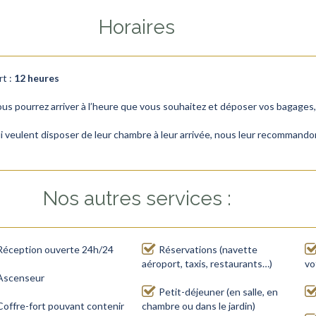
Horaires
rt :
12 heures
Vous pourrez arriver à l’heure que vous souhaitez et déposer vos bagage
i veulent disposer de leur chambre à leur arrivée, nous leur recommando
Nos autres services :
Réception ouverte 24h/24
Réservations (navette
aéroport, taxis, restaurants…)
vo
Ascenseur
Petit-déjeuner (en salle, en
Coffre-fort pouvant contenir
chambre ou dans le jardin)